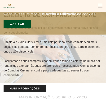
Para proporcionar a melhor experiência, nós utilizamos
cookies no nosso website. Ao continuar a utilizar o nosso
ESCOLHA DE COMPRAS ON-LINE
website, assumimos que aceita a utilização de cookies.
ACEITAR
Apresente os seus gostos, estilo e objetivos pessoais numa breve sessão
por videochamada.
Em até 4 a 7 dias úteis, envio uma lista personalizada com até 5 ou mais
peças selecionadas, contendo referências, preços e links para lojas on-line
onde estão disponíveis.
Facilitamos as suas compras, economizando tempo e esforço na busca por
roupas que atendam às suas preferências e necessidades. Com a Escolha
de Compras On-line, encontre peças adequadas ao seu estilo com
comodidade.
MAIS INFORMAÇÕES
MAIS INFORMAÇÕES SOBRE O SERVIÇO