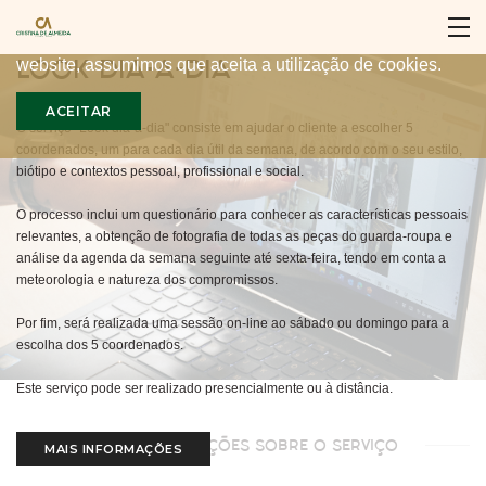
Para proporcionar a melhor experiência, nós utilizamos
cookies no nosso website. Ao continuar a utilizar o nosso
LOOK DIA-A-DIA
website, assumimos que aceita a utilização de cookies.
ACEITAR
O serviço "Look dia-a-dia" consiste em ajudar o cliente a escolher 5
coordenados, um para cada dia útil da semana, de acordo com o seu estilo,
biótipo e contextos pessoal, profissional e social.
O processo inclui um questionário para conhecer as características pessoais
relevantes, a obtenção de fotografia de todas as peças do guarda-roupa e
análise da agenda da semana seguinte até sexta-feira, tendo em conta a
meteorologia e natureza dos compromissos.
Por fim, será realizada uma sessão on-line ao sábado ou domingo para a
escolha dos 5 coordenados.
Este serviço pode ser realizado presencialmente ou à distância.
MAIS INFORMAÇÕES SOBRE O SERVIÇO
MAIS INFORMAÇÕES