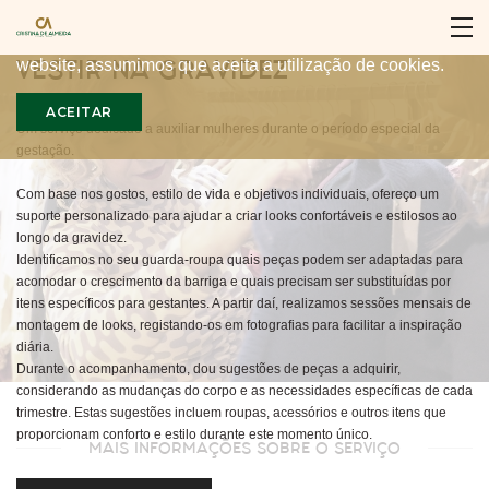
Para proporcionar a melhor experiência, nós utilizamos
cookies no nosso website. Ao continuar a utilizar o nosso
VESTIR NA GRAVIDEZ
website, assumimos que aceita a utilização de cookies.
ACEITAR
Um serviço dedicado a auxiliar mulheres durante o período especial da
gestação.
Com base nos gostos, estilo de vida e objetivos individuais, ofereço um
suporte personalizado para ajudar a criar looks confortáveis e estilosos ao
longo da gravidez.
Identificamos no seu guarda-roupa quais peças podem ser adaptadas para
acomodar o crescimento da barriga e quais precisam ser substituídas por
itens específicos para gestantes. A partir daí, realizamos sessões mensais de
montagem de looks, registando-os em fotografias para facilitar a inspiração
diária.
Durante o acompanhamento, dou sugestões de peças a adquirir,
considerando as mudanças do corpo e as necessidades específicas de cada
trimestre. Estas sugestões incluem roupas, acessórios e outros itens que
proporcionam conforto e estilo durante este momento único.
MAIS INFORMAÇÕES SOBRE O SERVIÇO